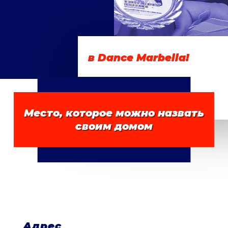
в Dance Marbella!
Место, которое можно назвать
ДОБРО
своим домом
ПОЖАЛОВАТЬ
Адрес