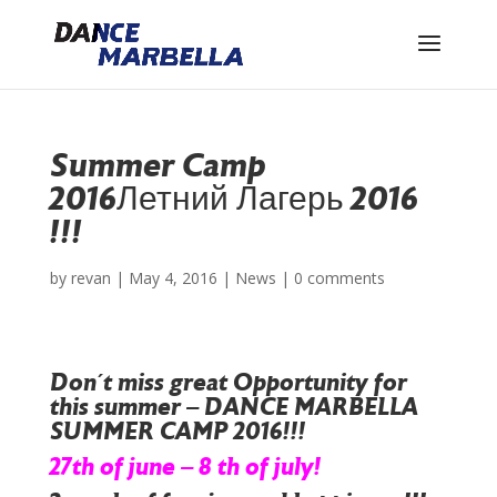
Summer Camp
2016
Летний Лагерь 2016
!!!
by
revan
|
May 4, 2016
|
News
|
0 comments
Don´t miss great Opportunity for
this summer – DANCE MARBELLA
SUMMER CAMP 2016!!!
27th of june – 8 th of july!